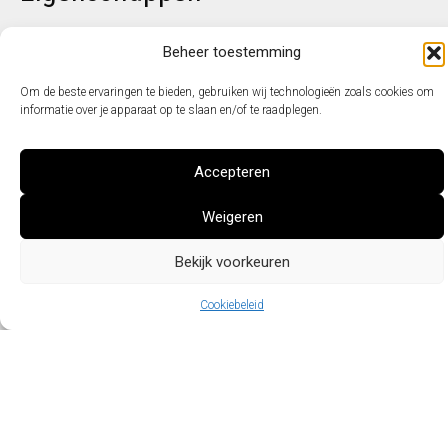
1 mm
Beheer toestemming
wit beide
Aantal kamers
versterki
Kleur
5
Profieldikte
zijden
profiel
kader, 71
Om de beste ervaringen te bieden, gebruiken wij technologieën zoals cookies om
mm
informatie over je apparaat op te slaan en/of te raadplegen.
UG
waarde
Accepteren
4/16/4 mm
= 1.1
UG
helder (dikte
W/m²K
Beglazing
waarde/UW
Afmetingen
1000X500
Weigeren
glas/spouw/dikte
UW
waarde
glas)
waarde
Bekijk voorkeuren
= 1.3
W/m²K
Cookiebeleid